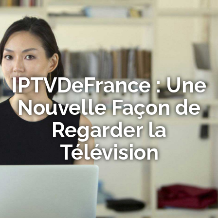
IPTVDeFrance : Une
Nouvelle Façon de
Regarder la
Télévision